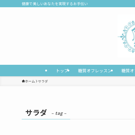
健康で美しいあなたを実現するお手伝い
トップ
糖質オフレッスン
糖質オ
ホーム
サラダ
サラダ
– tag –