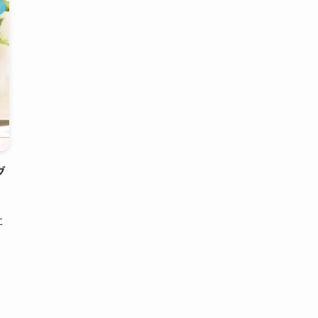
グ
日
に
ベ