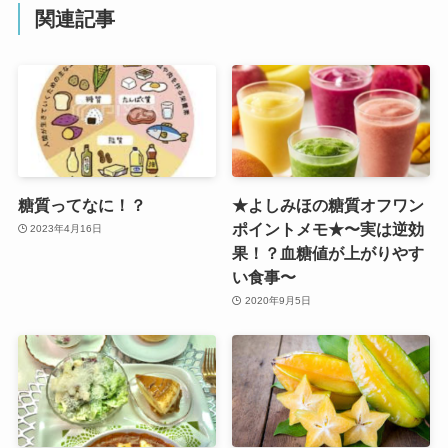
関連記事
糖質ってなに！？
★よしみほの糖質オフワン
ポイントメモ★〜実は逆効
2023年4月16日
果！？血糖値が上がりやす
い食事〜
2020年9月5日