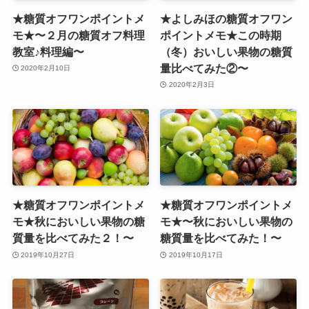
★糖質オフワンポイントメ
★よしみほの糖質オフワン
モ★〜２月の糖質オフ料理
ポイントメモ★この時期
教室♪料理編〜
（冬）おいしい果物の糖質
量比べてみた②〜
2020年2月10日
2020年2月3日
★糖質オフワンポイントメ
★糖質オフワンポイントメ
モ★秋においしい果物の糖
モ★〜秋においしい果物の
質量を比べてみた２！〜
糖質量を比べてみた！〜
2019年10月27日
2019年10月17日