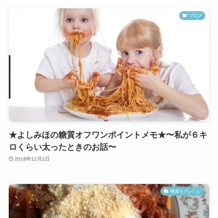
ブログ
★よしみほの糖質オフワンポイントメモ★〜私が６キ
ロくらい太ったときのお話〜
2018年12月1日
糖質オフレシピ