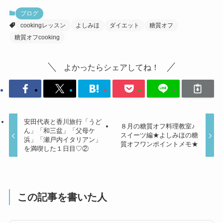
ブログ
cookingレッスン
よしみほ
ダイエット
糖質オフ
糖質オフcooking
よかったらシェアしてね！
安田代表と香川旅行「うど
８月の糖質オフ料理教室♪
ん」「和三盆」「父母ケ
スイーツ編★よしみほの糖
浜」「瀬戸内イタリアン」
質オフワンポイントメモ★
を満喫した１日目♡②
この記事を書いた人