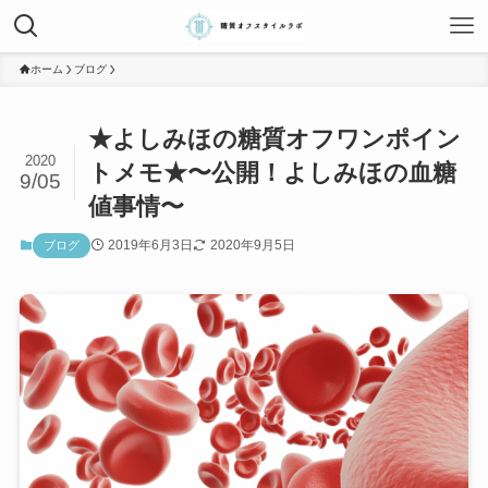
ホーム
ブログ
★よしみほの糖質オフワンポイン
2020
トメモ★〜公開！よしみほの血糖
9/05
値事情〜
2019年6月3日
2020年9月5日
ブログ